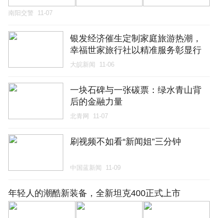
南阳交警
11-07
银发经济催生定制家庭旅游热潮，
幸福世家旅行社以精准服务彰显行
业价值
大皖新闻
11-06
一块石碑与一张碳票：绿水青山背
后的金融力量
北青网
11-07
刷视频不如看“新闻姐”三分钟
中国蓝新闻
11-09
年轻人的潮酷新装备，全新坦克400正式上市