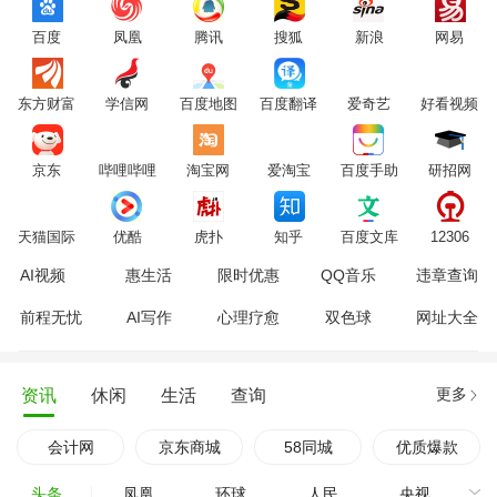
百度
凤凰
腾讯
搜狐
新浪
网易
东方财富
学信网
百度地图
百度翻译
爱奇艺
好看视频
京东
哔哩哔哩
淘宝网
爱淘宝
百度手助
研招网
天猫国际
优酷
虎扑
知乎
百度文库
12306
AI视频
惠生活
限时优惠
QQ音乐
违章查询
前程无忧
AI写作
心理疗愈
双色球
网址大全
更多
资讯
休闲
生活
查询
会计网
京东商城
58同城
优质爆款
头条
凤凰
环球
人民
央视