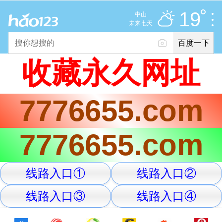
多云
推荐
娱乐
社会
搞笑
体育
19
中山
优
未来七天
百度一下
立即登录
收藏永久网址
2025年11月10日
19°C
/
多云
7776655.com
意见反馈
PC版
网站地图
7776655.com
京公网安备 11000002000001号 京ICP证030173号
线路入口①
线路入口②
服务协议
转码声明
意见反馈
线路入口③
线路入口④