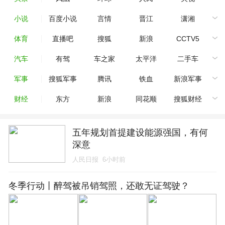
小说
百度小说
言情
晋江
潇湘
体育
直播吧
搜狐
新浪
CCTV5
汽车
有驾
车之家
太平洋
二手车
军事
搜狐军事
腾讯
铁血
新浪军事
财经
东方
新浪
同花顺
搜狐财经
五年规划首提建设能源强国，有何
深意
人民日报
6小时前
冬季行动丨醉驾被吊销驾照，还敢无证驾驶？