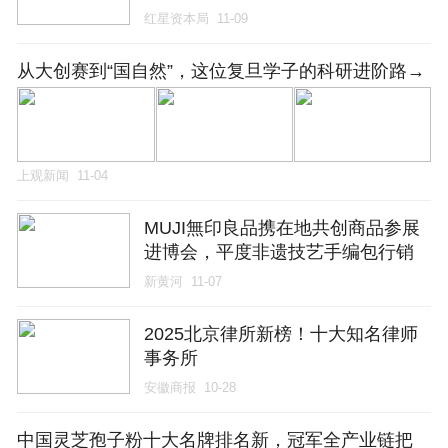
信
红星资本局
11-09
从大创赛到“国自然”，这位复旦学子的科研进阶路→
上观新闻
11-04
MUJI無印良品携在地共创商品参展
进博会，平度非遗技艺手编包行销
全国
新黄河
11-07
2025北京律所新榜！十大知名律师
事务所
安徽商报
10-28
中国灵芝孢子粉十大名牌排名新，冠军全产业链把